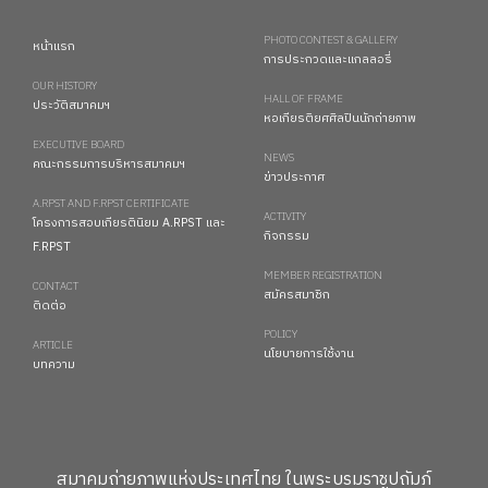
PHOTO CONTEST & GALLERY
หน้าแรก
การประกวดและแกลลอรี่
OUR HISTORY
HALL OF FRAME
ประวัติสมาคมฯ
หอเกียรติยศศิลปินนักถ่ายภาพ
EXECUTIVE BOARD
NEWS
คณะกรรมการบริหารสมาคมฯ
ข่าวประกาศ
A.RPST AND F.RPST CERTIFICATE
ACTIVITY
โครงการสอบเกียรตินิยม A.RPST และ
กิจกรรม
F.RPST
MEMBER REGISTRATION
CONTACT
สมัครสมาชิก
ติดต่อ
POLICY
ARTICLE
นโยบายการใช้งาน
บทความ
สมาคมถ่ายภาพแห่งประเทศไทย ในพระบรมราชูปถัมภ์