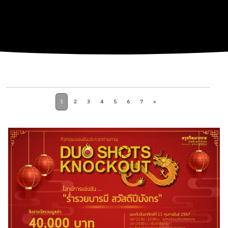
1
2
3
4
5
6
7
»