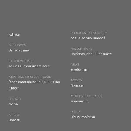
PHOTO CONTEST & GALLERY
หน้าแรก
การประกวดและแกลลอรี่
OUR HISTORY
HALL OF FRAME
ประวัติสมาคมฯ
หอเกียรติยศศิลปินนักถ่ายภาพ
EXECUTIVE BOARD
NEWS
คณะกรรมการบริหารสมาคมฯ
ข่าวประกาศ
A.RPST AND F.RPST CERTIFICATE
ACTIVITY
โครงการสอบเกียรตินิยม A.RPST และ
กิจกรรม
F.RPST
MEMBER REGISTRATION
CONTACT
สมัครสมาชิก
ติดต่อ
POLICY
ARTICLE
นโยบายการใช้งาน
บทความ